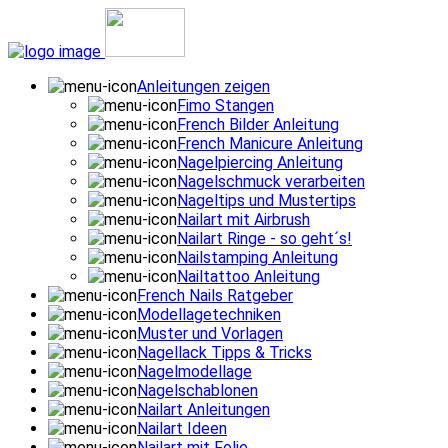
Anleitungen zeigen
Fimo Stangen
French Bilder Anleitung
French Manicure Anleitung
Nagelpiercing Anleitung
Nagelschmuck verarbeiten
Nageltips und Mustertips
Nailart mit Airbrush
Nailart Ringe - so geht´s!
Nailstamping Anleitung
Nailtattoo Anleitung
French Nails Ratgeber
Modellagetechniken
Muster und Vorlagen
Nagellack Tipps & Tricks
Nagelmodellage
Nagelschablonen
Nailart Anleitungen
Nailart Ideen
Nailart mit Folie