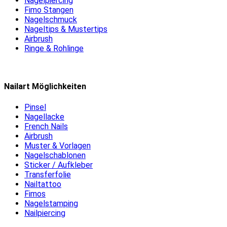
Nagelpiercing
Fimo Stangen
Nagelschmuck
Nageltips & Mustertips
Airbrush
Ringe & Rohlinge
Nailart Möglichkeiten
Pinsel
Nagellacke
French Nails
Airbrush
Muster & Vorlagen
Nagelschablonen
Sticker / Aufkleber
Transferfolie
Nailtattoo
Fimos
Nagelstamping
Nailpiercing